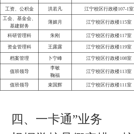
工资、公积金
洪若凡
江宁校区行政楼
107-1
室
工会、基金会、
薄媚月
江宁校区行政楼
115
室
基建财务
科研管理科
朱刚
江宁校区行政楼
117
室
资金管理科
王露露
江宁校区行政楼
119
室
档案管理
卜宁峰
江宁校区行政楼
108
室
李敏
值班领导
江宁校区行政楼
113
室
鞠福
值班领导
束国辉
江宁校区行政楼
111
室
四、一卡通”业务