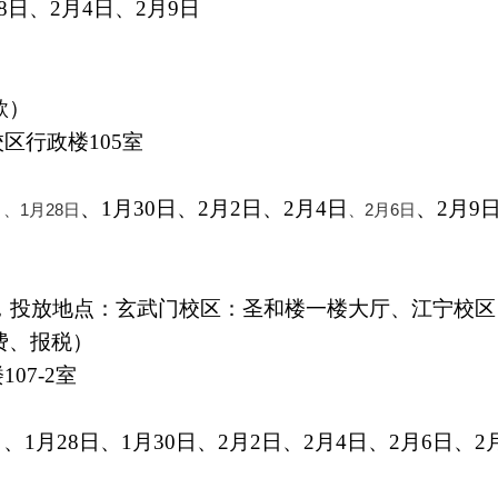
8
日、
2
月
4
日、
2
月
9
日
款）
校区行政楼
105
室
日
、
1
月
30
日、
2
月
2
日、
2
月
4
日
、
2
月
9
、
1
月
28
日
、
2
月
6
日
，投放地点：玄武门校区：圣和楼一楼大厅、江宁校区
费、报税）
楼
107-2
室
日、
1
月
28
日、
1
月
30
日、
2
月
2
日、
2
月
4
日、
2
月
6
日、
2