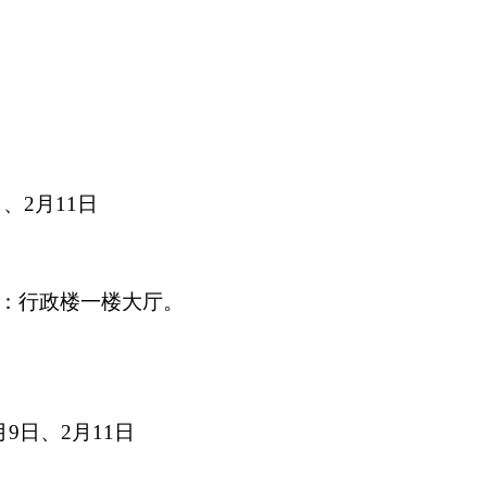
日、
2
月
11
日
：行政楼一楼大厅。
月
9
日、
2
月
11
日