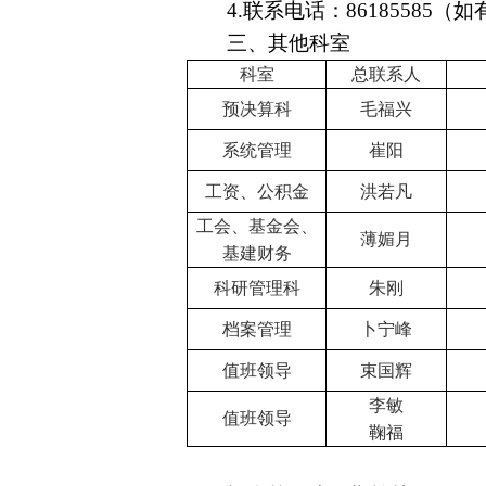
4.
联系电话：
86185585
（如
三、其他科室
科室
总联系人
预决算科
毛福兴
系统管理
崔阳
工资、公积金
洪若凡
工会、基金会、
薄媚月
基建财务
科研管理科
朱刚
档案管理
卜宁峰
值班领导
束国辉
李敏
值班领导
鞠福