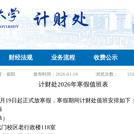
计财处2026年寒假值班表
财经法规
业务流程
收费公示
者：崔阳
发布时间：2026-01-19
浏览次数：
15
计财处
2026
年寒假值班表
月
19
日起正式放寒假，寒假期间计财处值班安排如下
科
单）
武门校区老行政楼
118
室